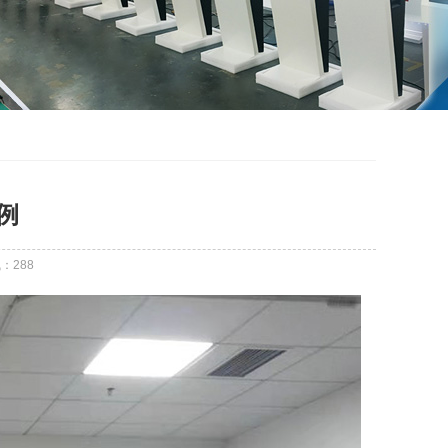
例
气：
288