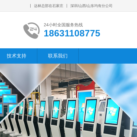
达林总部在石家庄
深圳/山西/山东均有分公司
24小时全国服务热线
18631108775
技术支持
联系我们