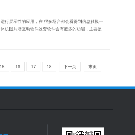
进行展示性的应用，在 很多场合都会看得到信息触摸一
一体机图片墙互动软件这套软件含有挺多的功能，主要是
15
16
17
18
下一页
末页