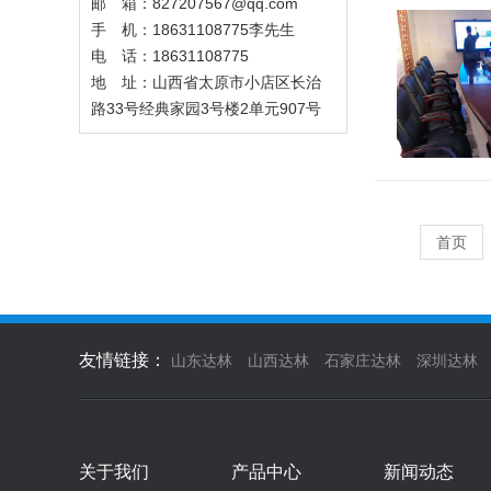
邮 箱：827207567@qq.com
手 机：18631108775李先生
电 话：18631108775
地 址：山西省太原市小店区长治
路33号经典家园3号楼2单元907号
首页
友情链接：
山东达林
山西达林
石家庄达林
深圳达林
关于我们
产品中心
新闻动态